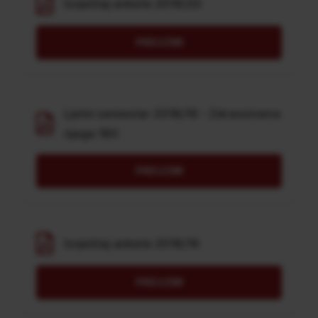
Izvještaj ankete 2019/20
PREUZMI
Ljetni semestar 2018/19 - Zdravstvena
njega 180
PREUZMI
Izvještaj ankete 2018/19
PREUZMI