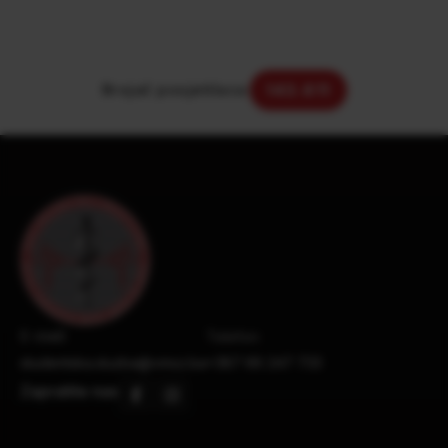
Brojač posjetilaca:
143.611
E-mail:
Telefon:
studentska.sluzba@vmsz.ba
+387 66 247 733
Zapratite nas