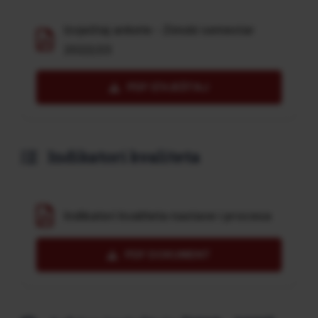
Izvještaj ankete - Zimski semestar
2022/23
PDF IZVJEŠTAJ
Indikatori kvaliteta
Indikatori kvaliteta nastave i procesa
PDF DOKUMENT