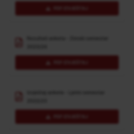
PDF IZVJEŠTAJ
Rezultati anketa - Zimski semestar
2023/24
PDF IZVJEŠTAJ
Izvještaj ankete - Ljetni semestar
2022/23
PDF IZVJEŠTAJ