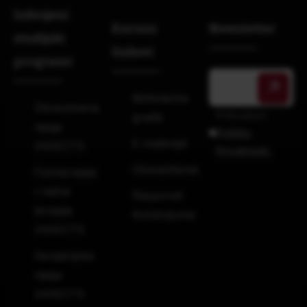
Izdvojeni
Korisni
Newsletter
studijski
linkovi
programi
Bibliotečka
Zdravstvena
Prihvatam
građa
njega
Politiku
E-materijal
240ECTS
Privatnosti.
Obavještenja
Fizioterapija
i radna
Raspored
terapija
Kolokvijuma
240ECTS
Gerijatrijska
njega
240ECTS