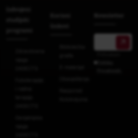
Izdvojeni
Korisni
Newsletter
studijski
linkovi
programi
Bibliotečka
Zdravstvena
Prihvatam
građa
njega
Politiku
E-materijal
240ECTS
Privatnosti.
Obavještenja
Fizioterapija
i radna
Raspored
terapija
Kolokvijuma
240ECTS
Gerijatrijska
njega
240ECTS