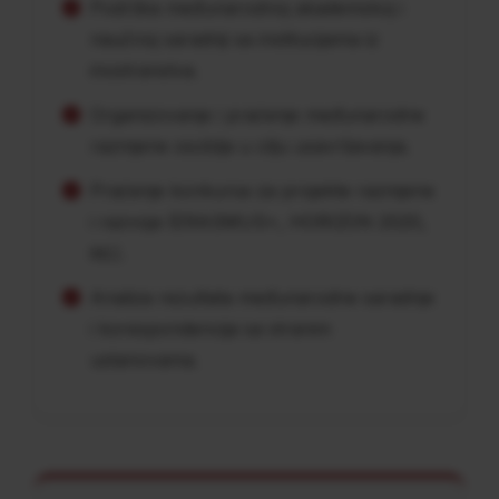
Podrška međunarodnoj akademskoj i
naučnoj saradnji sa institucijama iz
inostranstva.
Organizovanje i praćenje međunarodne
razmjene osoblja u cilju usavršavanja.
Praćenje konkursa za projekte razmjene
i razvoja (ERASMUS+, HORIZON 2020,
itd.).
Analiza rezultata međunarodne saradnje
i korespondencija sa stranim
ustanovama.