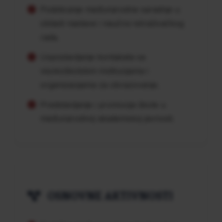
Podsticanje međunarodne saradnje u
oblasti nastave i naučno-istraživačkog
rada.
Uspostavljanje kontakata sa
visokoškolskim institucijama i
organizacijama za obrazovanje.
Predstavljanje i promocija škole u
međunarodnoj akademskoj javnosti.
OSNOVNE AKTIVNOSTI