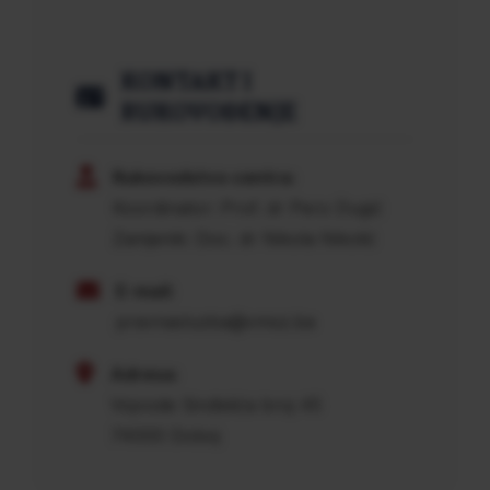
KONTAKT I
RUKOVOĐENJE
Rukovodstvo centra:
Koordinator: Prof. dr Pero Dugić
Zamjenik: Doc. dr Nikola Nikolić
E-mail:
pravnasluzba@vmsz.ba
Adresa:
Vojvode Sinđelića broj 45
74000 Doboj