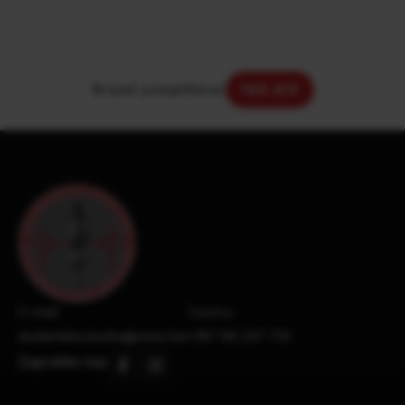
Brojač posjetilaca:
143.611
E-mail:
Telefon:
studentska.sluzba@vmsz.ba
+387 66 247 733
Zapratite nas