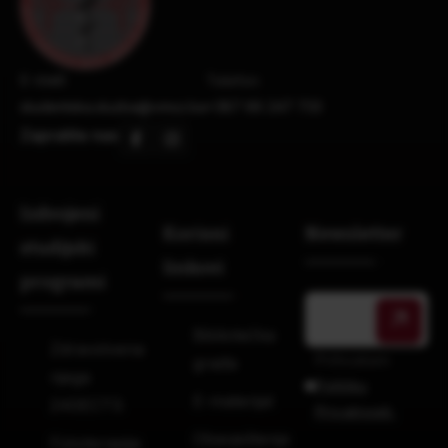
E-mail:
Telefon:
studentska.sluzba@vmsz.ba
+387 66 247 733
Zapratite nas
Izdvojeni
Korisni
Newsletter
studijski
linkovi
programi
Bibliotečka
Zdravstvena
Prihvatam
građa
njega
Politiku
E-materijal
240ECTS
Privatnosti.
Obavještenja
Fizioterapija