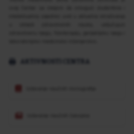
ovaj Centar sa misijom da omogući studentima i
intelektualnoj zajednici uvid u aktuelna istraživanja
u oblasti zdravstvenih nauka, uključujući
zdravstvenu njegu, fizioterapiju, gerijatrijsku njegu i
laboratorijsko-medicinsko inženjerstvo.
AKTIVNOSTI CENTRA
Izdavanje naučnih monografija
Izdavanje naučnih časopisa