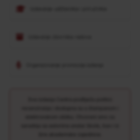
Izdavanje udžbenika i priručnika
Izdavanje zbornika radova
Organizovanje promocija izdanja
Sva izdanja Centra podliježu politici
recenziranja i dostupna su u štampanom i
elektronskom obliku. Otvoreni smo za
saradnju sa autorima unutar škole, kao i iz
šire akademske zajednice.