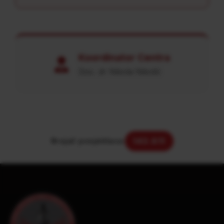
Koordinator Centra
Doc. dr Nikola Nikolić
Brojač posjetilaca:
143.611