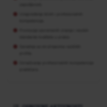
zapošljivosti.
Unapređenje ličnih i profesionalnih
kompetencija.
Promocija savremenih znanja i visokih
standarda kvaliteta u praksi.
Saradnja sa stručnjacima različitih
profila.
Osnaživanje profesionalnih kompetencija
praktičara.
OSNOVNE AKTIVNOSTI