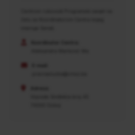
Centrom rukovodi Programski savjet na
čelu sa Koordinatorom Centra kojeg
imenuje Senat.
Koordinator Centra:
Aleksandra Marković Ma
E-mail:
pravnasluzba@vmsz.ba
Adresa:
Vojvode Sinđelića broj 45
74000 Doboj