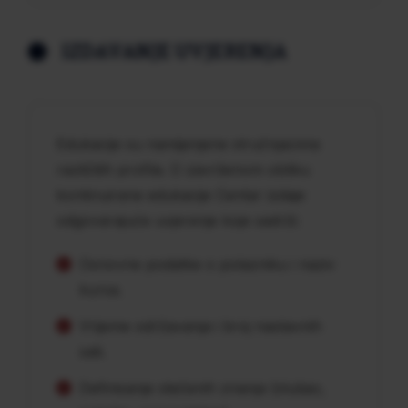
IZDAVANJE UVJERENJA
Edukacije su namijenjene stručnjacima
različitih profila. O završenom obliku
kontinuirane edukacije Centar izdaje
odgovarajuće uvjerenje koje sadrži:
Osnovne podatke o polazniku i naziv
kursa.
Vrijeme održavanja i broj nastavnih
sati.
Definisanje stečenih znanja (slušao,