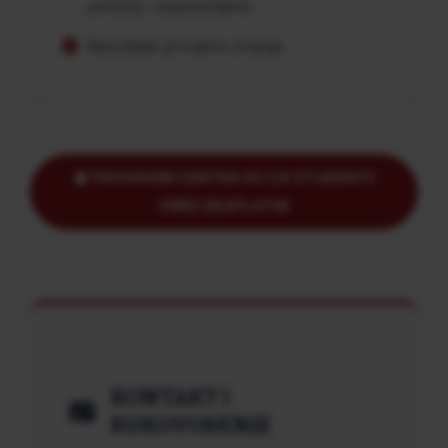
položio, osposobljen).
Rezultate provjere znanja.
PROGRAMI CENTRA SU ZA STUDENTE
VMŠZ BESPLATNI
KONTAKT I
RUKOVOĐENJE