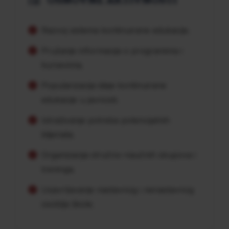
Razvoj sistema kontinuirane edukacije.
Pružanje informacija o programima i
kursevima.
Popularizacija ideje kontinuirane
edukacije u javnosti.
Istraživanje potreba potencijalnih
klijenata.
Organizacija stručno-naučnih skupova i
treninga.
Usavršavanje nastavnog i nenastavnog
osoblja škole.