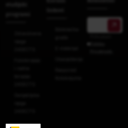
Korisni
Newsletter
studijski
linkovi
programi
Bibliotečka
Zdravstvena
Prihvatam
građa
njega
Politiku
E-materijal
240ECTS
Privatnosti.
Obavještenja
Fizioterapija
i radna
Raspored
terapija
Kolokvijuma
240ECTS
Gerijatrijska
njega
240ECTS