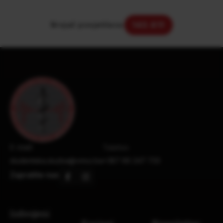
Brojač posjetilaca:
143.611
E-mail:
Telefon:
studentska.sluzba@vmsz.ba
+387 66 247 733
Zapratite nas
Izdvojeni