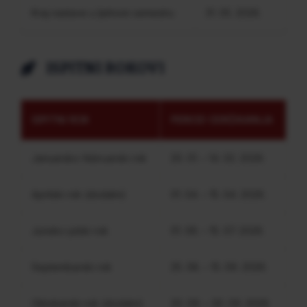
Kraj nastave u ljetnom semestru
31. 05. 2026.
ISPITNI ROKOVI
ISPITNI ROK
PERIOD ODRŽAVANJA
Januarsko-februarski rok
20. 01. – 14. 02. 2026.
Aprilski rok (dodatni)
01. 04. – 15. 04. 2026.
Junsko-julski rok
01. 06. – 15. 07. 2026.
Septembarski rok
25. 08. – 15. 09. 2026.
Oktobarski rok (dodatni)
20. 09. – 30. 09. 2026.