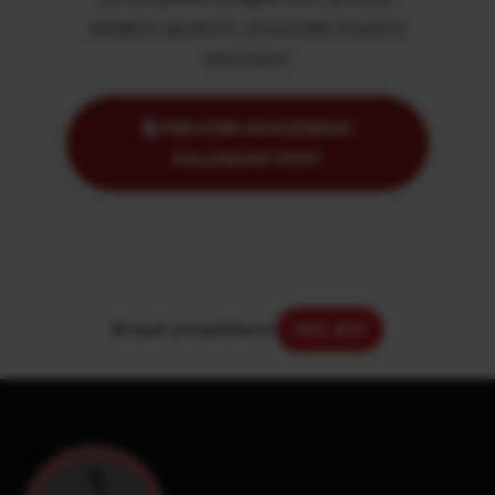
detaljno uputstvo, preuzmite zvanični
dokument:
PREUZMI AKADEMSKI
KALENDAR (PDF)
Brojač posjetilaca:
143.611