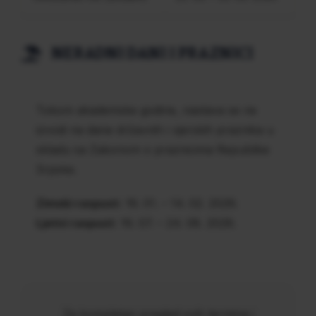
NERADNI DANI I PRAZNICI
Tokom akademske godine, nastava se ne
izvodi na dane državnih i vjerskih praznika u
skladu sa Zakonom o praznicima Republike
Srpske.
Zimski raspust:
16. 01. – 14. 02. 2026.
Ljetni raspust:
16. 07. – 24. 08. 2026.
Za kompletan pregled svih termina i