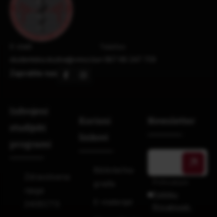
E-mail:
Telefon:
studentska.sluzba@vmsz.ba
+387 66 247 733
Zapratite nas
Izdvojeni
Korisni
Newsletter
studijski
linkovi
programi
Bibliotečka
Zdravstvena
Prihvatam
građa
njega
Politiku
E-materijal
240ECTS
Privatnosti.