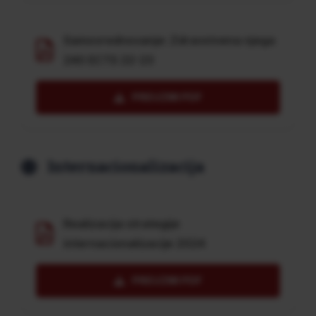
Samovrednovanje: Zdravstvena njega
240 ECTS 22-23
PREUZMI PDF
Internacionalizacija
Realizacija strategije
internacionalizacije 2024
PREUZMI PDF