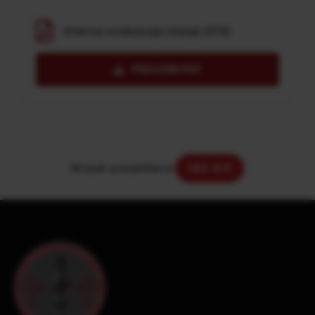
Interna evaluacija stanja 2016
PREUZMI PDF
Brojač posjetilaca:
143.611