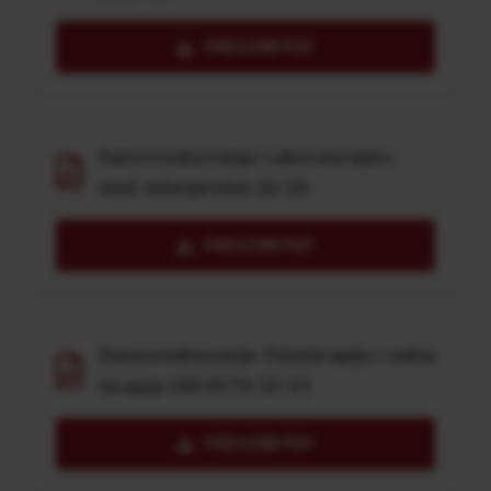
PREUZMI PDF
Samovrednovanje: Laboratorijsko-
med. inženjerstvo 22-23
PREUZMI PDF
Samovrednovanje: Fizioterapija i radna
terapija 240 ECTS 22-23
PREUZMI PDF