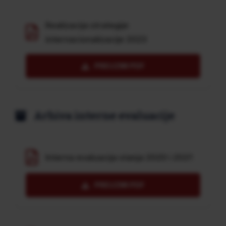
Realizacija strategije
internacionalizacije 2023
PREUZMI PDF
Arhiva interne evaluacije
Interna evaluacija stanja 2020 i 2021
PREUZMI PDF