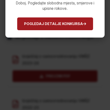
Doboj. Pogledajte slobodna mjesta, smjerove i
procesa i usklađivanja sa evropskim
upisne rokove.
standardima visokog obrazovanja.
POGLEDAJ DETALJE KONKURSA
Izvještaji o samovrednovanju
Izvještaj o samovrednovanju VMŠZ
2023-24
PREUZMI PDF
Izvještaj o samovrednovanju VMŠZ
2022-23