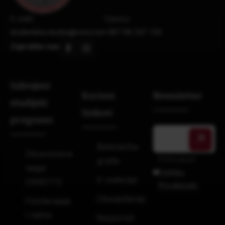
E-mail:
Telefon:
studentska.sluzba@vmsz.ba
+387 66 247 733
Zapratite nas
Izdvojeni
Korisni
Newsletter
studijski
linkovi
programi
Bibliotečka
Zdravstvena
Prihvatam
građa
njega
Politiku
E-materijal
240ECTS
Privatnosti.
Obavještenja
Fizioterapija
i radna
Raspored