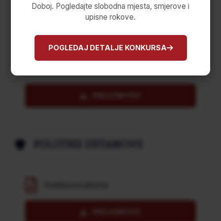
Doboj. Pogledajte slobodna mjesta, smjerove i
PREUZMI PDF
upisne rokove.
POGLEDAJ DETALJE KONKURSA
Postupak unutrašnje provjere QMS
kvaliteta
PREUZMI PDF
POLITIKE USTANOVE
Politika kvaliteta
PREUZMI PDF