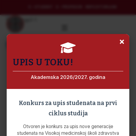
E – STUDENT
E – PROFESOR
REPOZITORIJUM
×
OSTALI AKTI
UPIS U TOKU!
Akademska 2026/2027. godina
PROCEDURE I POSTUPCI
KVALITETA
Konkurs za upis studenata na prvi
ciklus studija
Procedura: Korektivne mjere
Otvoren je konkurs za upis nove generacije
studenata na Visokoj medicinskoj školi zdravstva