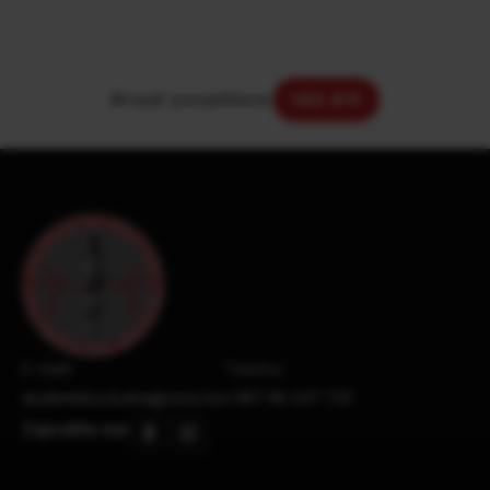
Brojač posjetilaca:
143.611
E-mail:
Telefon:
studentska.sluzba@vmsz.ba
+387 66 247 733
Zapratite nas