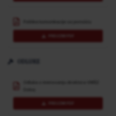
Politika komunikacije sa javnošću
PREUZMI PDF
ODLUKE
Odluka o imenovanju direktora VMŠZ
Doboj
PREUZMI PDF