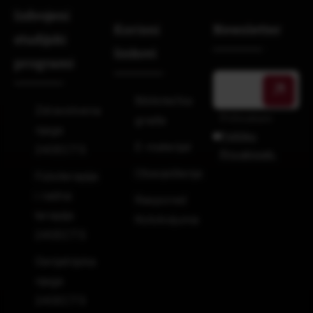
Izdvojeni
Korisni
Newsletter
studijski
linkovi
programi
Bibliotečka
Zdravstvena
Prihvatam
građa
njega
Politiku
E-materijal
240ECTS
Privatnosti.
Obavještenja
Fizioterapija
i radna
Raspored
terapija
Kolokvijuma
240ECTS
Gerijatrijska
njega
240ECTS