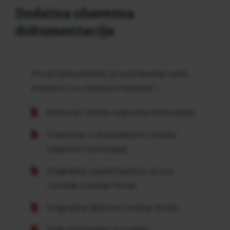
Dodatna obavezna
dokumentacija
Pored dokumenata za priznavanje ispita,
prelaznici su obavezni dostaviti i:
Rodni list (može ovjerena fotokopija).
Uvjerenje o državljanstvu (može
ovjerena fotokopija).
Originalna svjedočanstva za sve
razrede srednje škole.
Originalna diploma srednje škole.
Dvije fotografije za indeks.