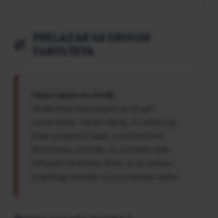
PRELAZAK SA DRUGIH
FAKULTETA
Uslovi upisa na studij:
Studentima koji prelaze sa drugih
univerziteta, visokih škola, ili onima koji
imaju položene ispite u prethodnom
školovanju, priznaju se položeni ispiti
odlukom Direktora škole, a na osnovu
prijedloga Komisije za priznavanje ispita.