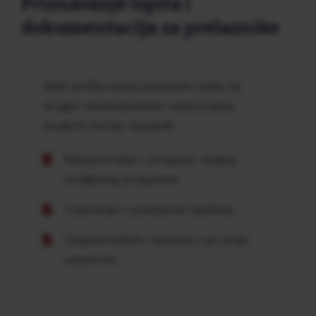
Priznavanje ispita i
dokumentacija za prelaznike
Radi verifikovanja položenih ispita na
drugim visokoškolskim ustanovama,
studenti moraju dostaviti:
Nastavni plan i program ranijeg
studijskog programa.
Uvjerenje o položenim ispitima.
Original indeks i ispisnicu sa ranije
ustanove.