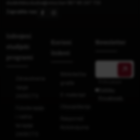
studentska.sluzba@vmsz.ba
+387 66 247 733
Zapratite nas
Izdvojeni
Korisni
Newsletter
studijski
linkovi
programi
Bibliotečka
Zdravstvena
Prihvatam
građa
njega
Politiku
E-materijal
240ECTS
Privatnosti.
Obavještenja
Fizioterapija
i radna
Raspored
terapija
Kolokvijuma
240ECTS