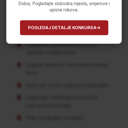
Doboj. Pogledajte slobodna mjesta, smjerove i
upisne rokove.
Studenti koji se upisuju prvi put na I
godinu studija treba da dostave sljedeću
POGLEDAJ DETALJE KONKURSA
dokumentaciju:
Originalna svjedočanstva za sve
razrede srednje škole.
Original diplomu o završenoj srednjoj
školi.
Rodni list (može ovjerena fotokopija).
Uvjerenje o državljanstvu (može
ovjerena fotokopija).
Dvije fotografije za indeks.