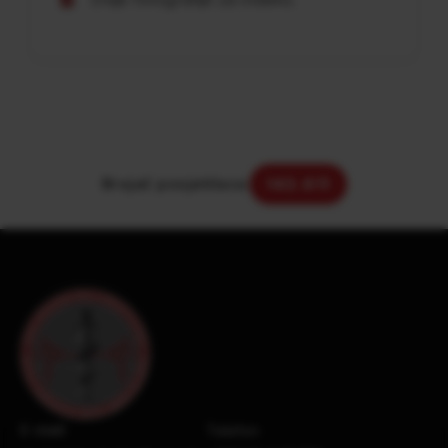
Brojač posjetilaca:
143.611
E-mail:
Telefon: