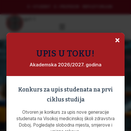
E – STUDENT
E – PROFESOR
REPOZITORIJUM
×
UPIS U TOKU!
Akademska 2026/2027. godina
Oznaka:
Fizioterapija
Education goes beyond textbooks and classrooms.
Konkurs za upis studenata na prvi
We believe in empowering students to explore their
ciklus studija
passions challenge conventions.
Otvoren je konkurs za upis nove generacije
studenata na Visokoj medicinskoj školi zdravstva
Doboj. Pogledajte slobodna mjesta, smjerove i