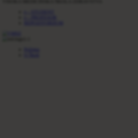
VISOKA MEDICINSKA ŠKOLA ZDRAVSTVA
e – STUDENT
e – PROFESOR
REPOZITORIJUM
Početna
O Školi