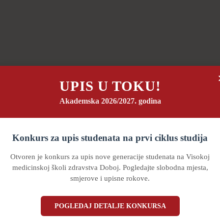
UPIS U TOKU!
Akademska 2026/2027. godina
Konkurs za upis studenata na prvi ciklus studija
Otvoren je konkurs za upis nove generacije studenata na Visokoj
medicinskoj školi zdravstva Doboj. Pogledajte slobodna mjesta,
smjerove i upisne rokove.
POGLEDAJ DETALJE KONKURSA