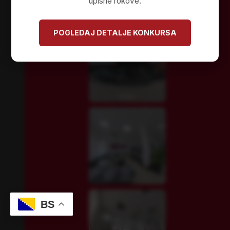
laboratorijsko-medicinskog inženjerstva.
upisne rokove.
POGLEDAJ DETALJE KONKURSA
BS