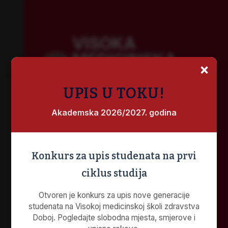
VISOKA
MEDICINSKA
×
ŠKOLA
ZDRAVSTVA
UPIS U TOKU!
Akademska 2026/2027. godina
Visoka Medicinska Škola Zdravstva Doboj
osnovana je Odlukom Vlade Republike
Srpske 13. jula 2015. godine.
Konkurs za upis studenata na prvi
Cilj osnivanja je bio da obrazuje kadrove
ciklus studija
visoke stručne spreme za rad u oblasti
Otvoren je konkurs za upis nove generacije
zdravstva, sestrinstva, fizioterapije i radne
studenata na Visokoj medicinskoj školi zdravstva
terapije, sanitarnog inženjerstva i
Doboj. Pogledajte slobodna mjesta, smjerove i